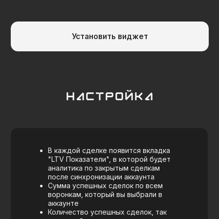
Расширенные настройки
В виджете доступен расширенный
функционал, для его активации
необходимо обратиться к
нашему
менеджеру
После активации, появится
возможность не заходя сделку в
окне предупреждения, поставить
задачу по шаблону и сменить статус
Для создания шаблонной задачи,
перейдите во вкладку Расширенные
и вы разделе Шаблонные задачи,
нажмите "Создать новый шаблон".
Выберите тип задачи, срок
выполнения и текст задачи
Если необходимо, чтобы была
возможность сменить статус сделки
из окна, активируйте "Возможность
смены статуса"