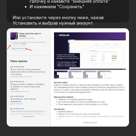
В каждой сделке появится вкладка
"LTV Показатели", в которой будет
аналитика по закрытым сделкам
после синхронизации аккаунта
Сумма успешных сделок по всем
воронкам, который вы выбрали в
аккаунте
Количество успешных сделок, так
же по выбранным воронкам
Средний чек, рассчитывается по
формуле
Цикл сделки (сколько в среднем
длится сделка)
Дата следующей покупки
рассчитывает по формуле исходя из
цикла сделки