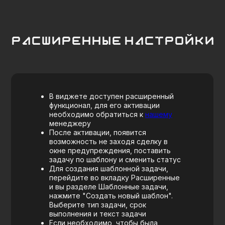
Предпроектное исследование
Внедрение amoCRM
Доработка amoCRM
Внедрение Битрикс24
Сопровождение
Консультация
Разработка
Навигация
Кейсы
Виджеты
Лицензия
Обучение