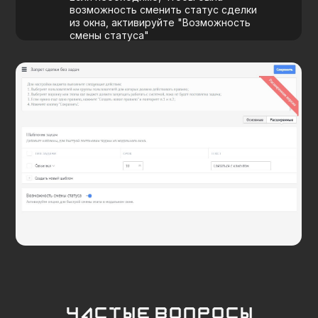
Блог
Для партнеров
Контакты
Контакты
8 495 023-77-00
info@getsales.bz
Санкт-Петербург
ул. Десантников 15
Калуга
ул. Воронина 36