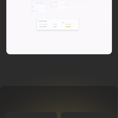
р
е
з
у
л
ь
т
а
т
Умеет работать
Возможность
как
добавлять
с пользователями,
несколько
так и с группами
условий