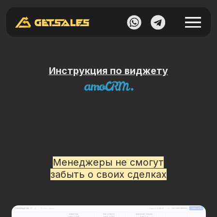
Инструкция по виджету
З
а
п
р
е
т
с
д
е
л
к
и
б
е
з
з
а
д
а
ч
и
Менеджеры не смогут
забыть о своих сделках