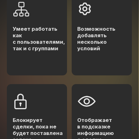
Блокирует
Отображает
сделки, пока не
в подсказке
будет поставлена
информацию
задача
о сделке
у
с
т
а
н
о
в
к
а
Для установки виджета, перейдите
в меню слева в amoМаркет
В поиске введите "Запрет сделки
без задач" и нажмите внешняя
оплата
В открывшемся виджете поставьте
галочку и нажмите "Внешняя оплата"
И нажимаем "Сохранить"
Или установите через кнопку ниже, нажав
Установить и выбрав нужный аккаунт.