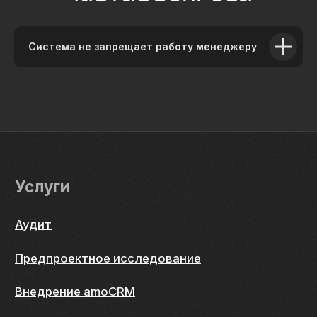
Система не запрещает работу менеджеру
Публичная оферта на лицензии amoCRM
Публичная оферта на возмездное оказание услуг
Лицензионное соглашение на использование Интернет-
сервисов (виджетов)
Политика конфиденциальности и cогласие на обработку
персональных данных
Партнерский договор-оферта
ИП Жигилий Антон Павлович
ИНН 782065631583
ОГРН 317784700352592