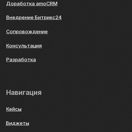
Остались вопросы?
Давайте свяжемся
Отправить
Design and development
made by the XYWH digital studio