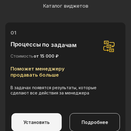
Установить
Подробнее
02
Мои триггеры
Стоимость
от 8 000 ₽
Автоматизируйте события
amoCRM
Запустит цепочку действий по важным
событиям системы
Установить
Подробнее
03