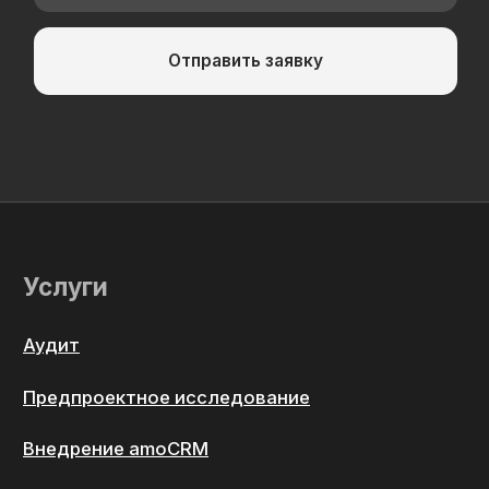
Лицензионное соглашение на использование Интернет-
сервисов (виджетов)
Политика конфиденциальности и cогласие на обработку
персональных данных
Партнерский договор-оферта
ИП Жигилий Антон Павлович
ИНН 782065631583
ОГРН 317784700352592
Остались вопросы?