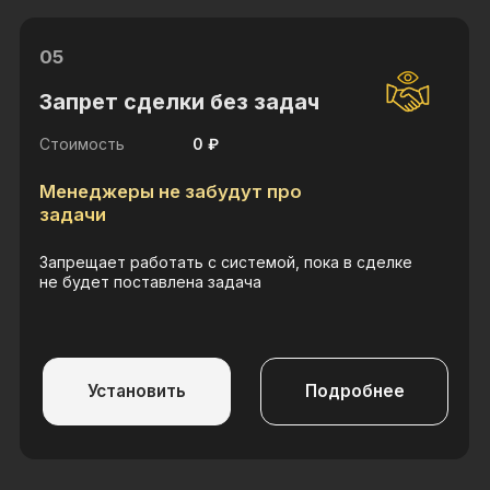
Распределит заявки по выбранным
пользователям или отделам
Установить
Подробнее
р
а
с
с
ч
и
т
а
т
ь
с
т
о
и
м
о
с
т
ь