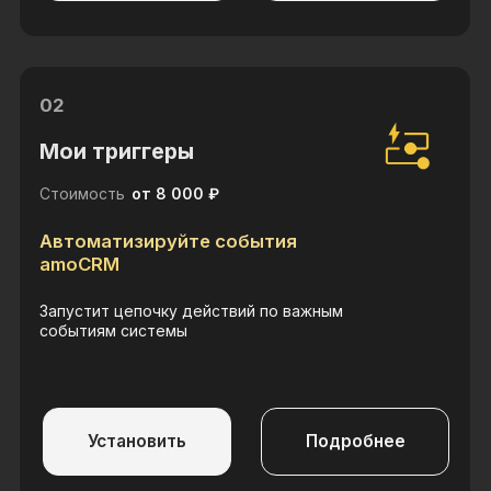
Интеграция с Контур Толк
Стоимость
от 6 600 ₽
Создавайте встречи прямо
из amoCRM
Создает ссылку на видеоконференцию прямо
из сделки amoCRM
Установить
Подробнее
04
LTV показатели
Стоимость
18 000 ₽
Узнайте ценность клиента за
все время
Покажет сумму, кол-во покупок, средний чек и