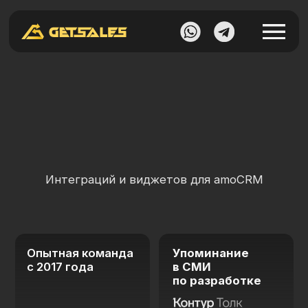
И
Н
Д
И
В
И
Д
У
А
Л
Ь
Н
А
Я
Р
А
З
Р
А
Б
О
Т
К
А
Интеграций и виджетов для amoCRM
Опытная команда
Упоминание
с 2017 года
в СМИ
по разработке
Ссылка
Подберем
Опыт в бизнес
нужное решение
аналитике,
и поможем
продумаем