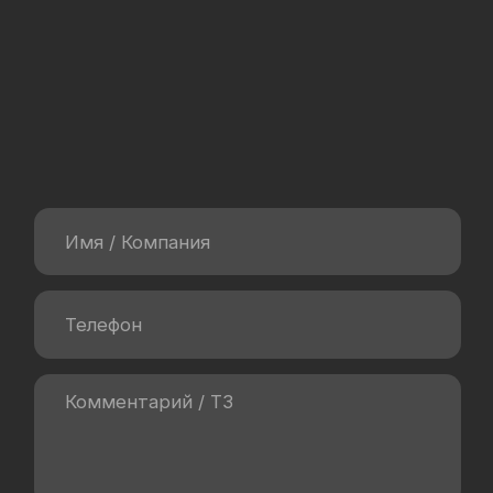
Контакты
8 495 023-77-00
info@getsales.bz
Санкт-Петербург
ул. Десантников 15
Калуга
ул. Воронина 36
Публичная оферта на лицензии amoCRM
Публичная оферта на возмездное оказание услуг