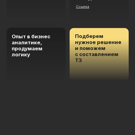
с составлением
логику
ТЗ
ч
т
о
м
ы
р
а
з
р
а
б
а
т
ы
в
а
л
и
Каталог виджетов
01
Процессы по задачам
Стоимость
от 15 000 ₽
Поможет менеджеру
продавать больше
В задачах появятся результаты, которые
сделают все действия за менеджера