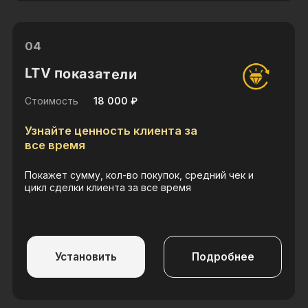
06
Быстрые чаты
Стоимость
от 14 900 ₽
Менеджеры не будут
терять сообщения
Уведомит и отобразит все чаты с клиентами
изо всех источников
Установить
Подробнее
07
Fast распределение заявок
Стоимость
от 4 500 ₽
Автоматизируйте
распределение сделок