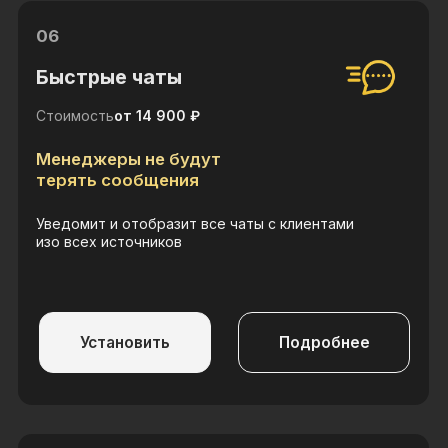
Отправить заявку
Услуги
Аудит
Предпроектное исследование
Внедрение amoCRM
Доработка amoCRM
Внедрение Битрикс24