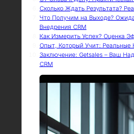
Сколько Ждать Результата? Ре
Что Получим на Выходе? Ожида
Внедрения CRM
Как Измерить Успех? Оценка 
Опыт, Который Учит: Реальные
Заключение: Getsales – Ваш На
CRM