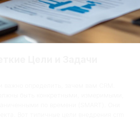
еткие Цели и Задачи
и важно определить, зачем вам CRM.
олжны быть конкретными, измеримыми,
аниченными по времени (SMART). Они
екта. Вот типичные цели внедрения crm