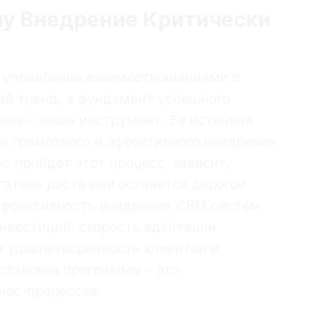
му Внедрение Критически
 управление взаимоотношениями с
ый тренд, а фундамент успешного
тема – лишь инструмент. Ее истинная
ле грамотного и эффективного внедрения
о пройдет этот процесс, зависит,
атель роста или останется дорогой
Эффективность внедрения CRM систем
нвестиций, скорость адаптации
на удовлетворенность клиентов и
установка программы – это
нес-процессов.