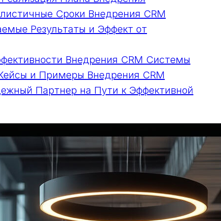
алистичные Сроки Внедрения CRM
емые Результаты и Эффект от
Эффективности Внедрения CRM Системы
 Кейсы и Примеры Внедрения CRM
дежный Партнер на Пути к Эффективной