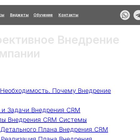
сы
Виджеты
Обучение
Контакты
фективное Внедрение
мпании
а Необходимость. Почему Внедрение
 и Задачи Внедрения CRM
апы Внедрения CRM Системы
 Детального Плана Внедрения CRM
я Реализация Плана Внедрения