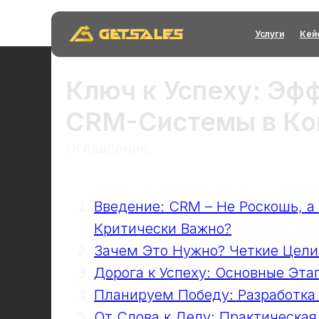
Услуги
Кей
Ключ к Успеху: Эф
CRM-Системы в Ко
Оглавление:
Введение: CRM – Не Роскошь, 
Критически Важно?
Зачем Это Нужно? Четкие Цели
Дорога к Успеху: Основные Эт
Планируем Победу: Разработка
От Слова к Делу: Практическа