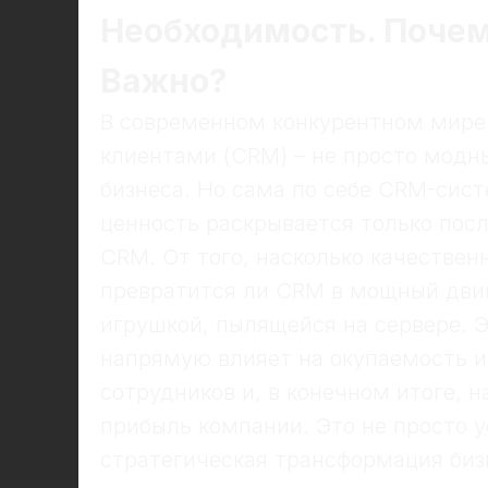
Необходимость. Поче
Важно?
В современном конкурентном мире
клиентами (CRM) – не просто модн
бизнеса. Но сама по себе CRM-сис
ценность раскрывается только пос
CRM. От того, насколько качественн
превратится ли CRM в мощный двиг
игрушкой, пылящейся на сервере. 
напрямую влияет на окупаемость и
сотрудников и, в конечном итоге, 
прибыль компании. Это не просто 
стратегическая трансформация биз