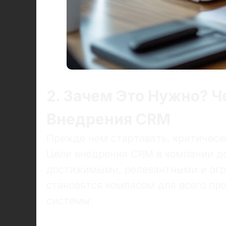
2. Зачем Это Нужно? Ч
Внедрения CRM
Прежде чем стартовать, критическ
Цели внедрения CRM в компании д
достижимыми, релевантными и огр
становятся компасом для всего про
системы: