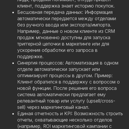
клиент, поддержка знает историю покупок.
Остались вопросы?
Бесшовная передача данных: Информация
Давайте свяжемся
автоматически передается между отделами
без ручного ввода или экспорта/импорта.
Например, данные о новом клиенте из CRM
продаж мгновенно доступны для запуска
триггерной цепочки в маркетинге или для
ускорения обработки его запроса в
поддержке.
Синергия процессов: Автоматизация в одном
Отправить
отделе автоматически запускает или
оптимизирует процессы в другом. Пример:
Клиент обратился в поддержку с вопросом о
новой функции. После решения его вопроса
система автоматически предлагает ему
Design and development
релевантный товар или услугу (upsell/cross-
made by the XYWH digital studio
sell) через маркетинговый канал.
Единая отчетность и KPI: Возможность строить
отчеты, охватывающие несколько отделов
(например, ROI маркетинговой кампании с