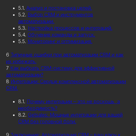
5.1.
Анализ и постановка целей.
5.2.
Выбор CRM и инструментов
автоматизации.
5.3.
Настройка процессов и интеграций.
5.4.
Обучение команды и запуск.
5.5.
Мониторинг и оптимизация.
6
Типичные ошибки при автоматизации CRM и как
их избежать.
7
Как выбрать CRM-систему для эффективной
автоматизации?
8
Интеграции: Сердце комплексной автоматизации
CRM.
8.1.
Почему интеграции – это не роскошь, а
необходимость?
8.2.
Getsales: Мощные интеграции для вашей
CRM без головной боли.
9
Заключение: Автоматизация CRM – ваш ключ к