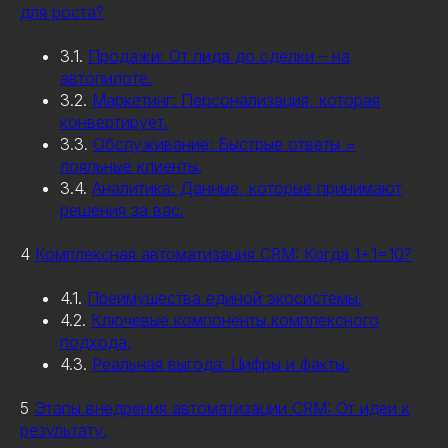
для роста?
3.1.
Продажи: От лида до сделки – на
автопилоте.
3.2.
Маркетинг: Персонализация, которая
конвертирует.
3.3.
Обслуживание: Быстрые ответы =
лояльные клиенты.
3.4.
Аналитика: Данные, которые принимают
решения за вас.
4
Комплексная автоматизация CRM: Когда 1+1=10?
4.1.
Преимущества единой экосистемы.
4.2.
Ключевые компоненты комплексного
подхода.
4.3.
Реальная выгода: Цифры и факты.
5
Этапы внедрения автоматизации CRM: От идеи к
результату.