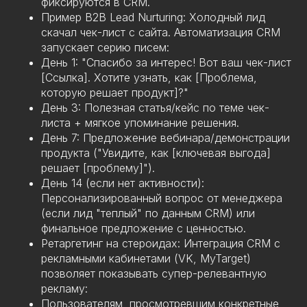
фиксируются в CRM.
Пример B2B Lead Nurturing: Холодный лид
скачал чек-лист с сайта. Автоматизация CRM
запускает серию писем:
День 1: "Спасибо за интерес! Вот ваш чек-лист
[Ссылка]. Хотите узнать, как [Проблема,
которую решает продукт]?"
День 3: Полезная статья/кейс по теме чек-
листа + мягкое упоминание решения.
День 7: Предложение вебинара/демонстрации
продукта ("Увидите, как [ключевая выгода]
решает [проблему]").
День 14 (если нет активности):
Персонализированный вопрос от менеджера
(если лид "теплый" по данным CRM) или
финальное предложение с ценностью.
Ретаргетинг на стероидах: Интеграция CRM с
рекламными кабинетами (VK, MyTarget)
позволяет показывать супер-релевантную
рекламу:
Пользователям, просмотревшим конкретные