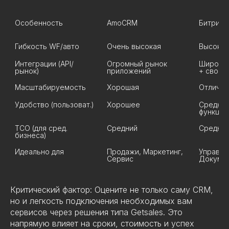
Особенность
AmoCRM
Битрикс
Гибкость WF/авто
Очень высокая
Высокая
Интеграции (API/
Огромный рынок 
Широкие
рынок)
приложений
+ свои
Масштабируемость
Хорошая
Отлична
Удобство (пользоват.)
Хорошее
Среднее
функций
TCO (для сред. 
Средний
Средний
бизнеса)
Идеально для
Продажи, Маркетинг, 
Управлен
Сервис
Докуме
Критический фактор: Оцените не только саму CRM,
но и легкость подключения необходимых вам
сервисов через решения типа Getsales. Это
напрямую влияет на сроки, стоимость и успех